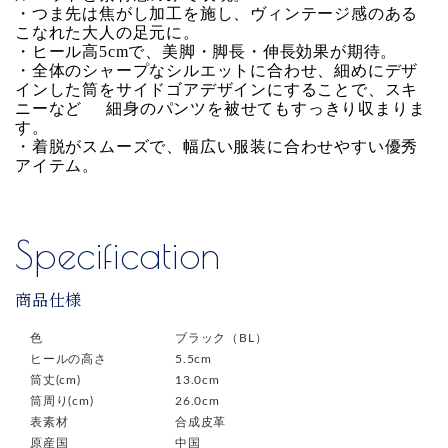
・つま先は焦がし加工を施し、ヴィンテージ感のある
こなれた大人の足元に。
・ヒール高5cmで、美脚・脚長・伸長効果が期待。
・全体のシャープなシルエットに合わせ、細めにデザ
インした筒をサイドゴアデザインにすることで、スキ
ニーなど 細身のパンツを被せてもすっきり収まりま
す。
・着脱がスムーズで、幅広い服装に合わせやすい優秀
アイテム。
Specification
商品仕様
色
ブラック（BL）
ヒールの高さ
5.5cm
筒丈(cm)
13.0cm
筒周り(cm)
26.0cm
表素材
合成皮革
原産国
中国