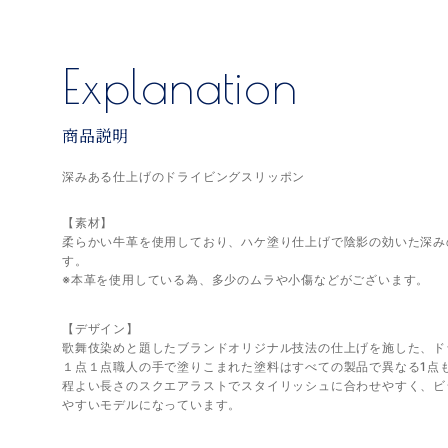
Explanation
商品説明
深みある仕上げのドライビングスリッポン
【素材】
柔らかい牛革を使用しており、ハケ塗り仕上げで陰影の効いた深み
す。
※本革を使用している為、多少のムラや小傷などがございます。
【デザイン】
歌舞伎染めと題したブランドオリジナル技法の仕上げを施した、ド
１点１点職人の手で塗りこまれた塗料はすべての製品で異なる1点
程よい長さのスクエアラストでスタイリッシュに合わせやすく、ビ
やすいモデルになっています。