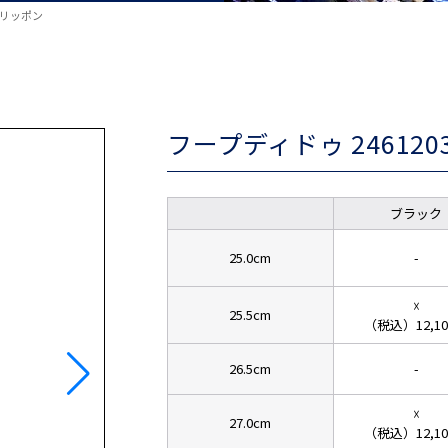
スリッポン
フープディドゥ 2461
ブラック
25.0cm
-
☓
25.5cm
（税込）12,1
26.5cm
-
☓
27.0cm
（税込）12,1